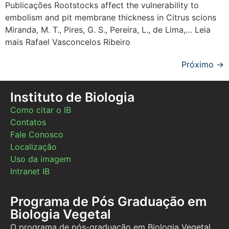
Publicações Rootstocks affect the vulnerability to
embolism and pit membrane thickness in Citrus scions
Miranda, M. T., Pires, G. S., Pereira, L., de Lima,… Leia
mais Rafael Vasconcelos Ribeiro
Próximo
→
Instituto de Biologia
Como citar o IB
Contatos
Fale Conosco
Localização
Uso da imagem
Intranet IB
Programa de Pós Graduação em
Biologia Vegetal
O programa de pós-graduação em Biologia Vegetal