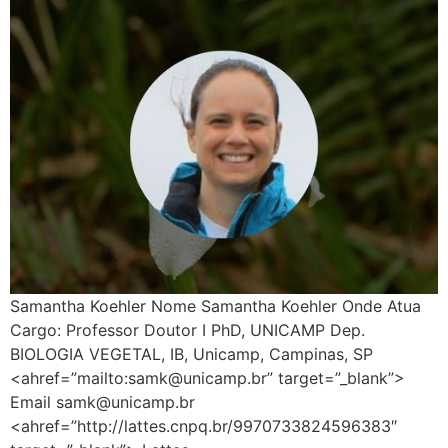
Samantha Koehler Nome Samantha Koehler Onde Atua
Cargo: Professor Doutor I PhD, UNICAMP Dep.
BIOLOGIA VEGETAL, IB, Unicamp, Campinas, SP
<ahref=”mailto:samk@unicamp.br” target=”_blank”>
Email samk@unicamp.br
<ahref=”http://lattes.cnpq.br/9970733824596383″