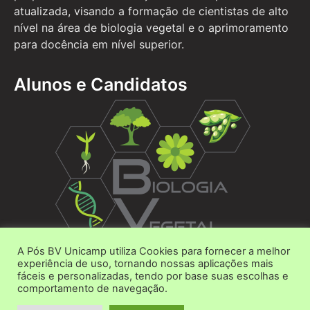
atualizada, visando a formação de cientistas de alto
nível na área de biologia vegetal e o aprimoramento
para docência em nível superior.
Alunos e Candidatos
A Pós BV Unicamp utiliza Cookies para fornecer a melhor
Área do Aluno
experiência de uso, tornando nossas aplicações mais
fáceis e personalizadas, tendo por base suas escolhas e
Área do Candidato
comportamento de navegação.
Contato