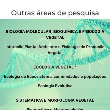
Outras áreas de pesquisa
BIOLOGIA MOLECULAR, BIOQUÍMICA E FISIOLOGIA
VEGETAL
Interação Planta-Ambiente e Fisiologia da Produção
Vegetal
ECOLOGIA VEGETAL *
Ecologia de Ecossistema, comunidades e populações
Ecologia Evolutiva
SISTEMÁTICA E MORFOLOGIA VEGETAL
Sistemática e Macroevolução