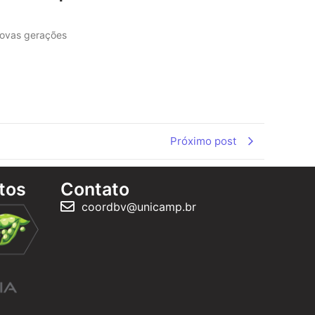
 novas gerações
Próximo post
tos
Contato
coordbv@unicamp.br