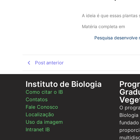
A ideia é que essas plantas
Matéria completa em
Pesquisa desenvolve 
Post anterior
Instituto de Biologia
Prog
Gradu
Como citar o IB
Vege
Contatos
Fale Conosco
O progr
Localização
Biologia
Uso da imagem
fundado
Intranet IB
proporc
multidis