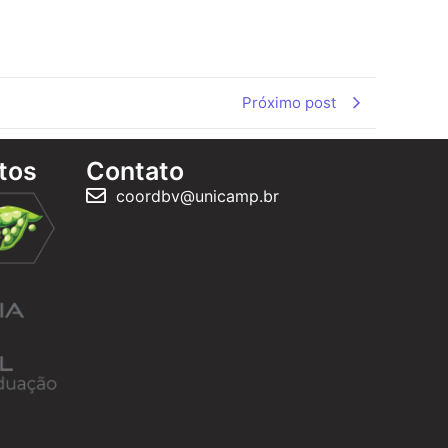
Próximo post
tos
Contato
coordbv@unicamp.br