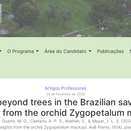
O Programa
Área do Candidato
Publicações
Artigos Professores
24 de fevereiro de 2025
eyond trees in the Brazilian s
s from the orchid Zygopetalum 
, Duarte, M. O., Caetano, A. P. S., Koehler, S., & Mayer, J. L. S. (2
insights from the orchid Zygopetalum mackayi. AoB Plants, 16(4), pla