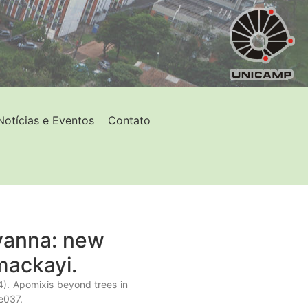
Notícias e Eventos
Contato
avanna: new
mackayi.
024). Apomixis beyond trees in
e037.