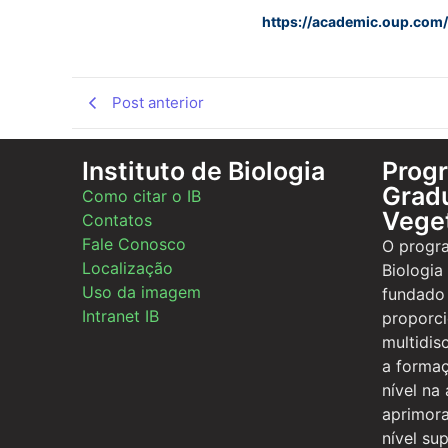
https://academic.oup.com/
Post anterior
Instituto de Biologia
Prog
Gradu
Como citar o IB
Vege
Contatos
Fale Conosco
O progr
Localização
Biologia
Uso da imagem
fundado
Intranet IB
proporc
multidis
a formaç
nível na
aprimor
nível sup