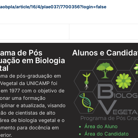
aobpla/article/16/4/plae037/7700356?login=false
rama de Pós
Alunos e Candida
ação em Biologia
tal
ama de pós-graduação em
 Vegetal da UNICAMP foi
 em 1977 com o objetivo de
ionar uma formação
ciplinar e atualizada, visando
ão de cientistas de alto
 área de biologia vegetal e o
Área do Aluno
amento para docência em
Área do Candidato
erior.