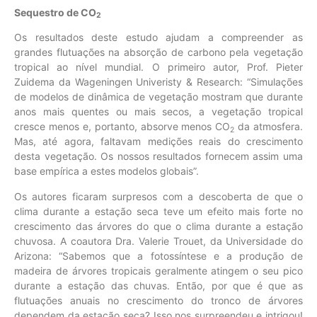
Sequestro de CO
2
Os resultados deste estudo ajudam a compreender as
grandes flutuações na absorção de carbono pela vegetação
tropical ao nível mundial. O primeiro autor, Prof. Pieter
Zuidema da Wageningen Univeristy & Research: “Simulações
de modelos de dinâmica de vegetação mostram que durante
anos mais quentes ou mais secos, a vegetação tropical
cresce menos e, portanto, absorve menos CO
da atmosfera.
2
Mas, até agora, faltavam medições reais do crescimento
desta vegetação. Os nossos resultados fornecem assim uma
base empírica a estes modelos globais”.
Os autores ficaram surpresos com a descoberta de que o
clima durante a estação seca teve um efeito mais forte no
crescimento das árvores do que o clima durante a estação
chuvosa. A coautora Dra. Valerie Trouet, da Universidade do
Arizona: “Sabemos que a fotossíntese e a produção de
madeira de árvores tropicais geralmente atingem o seu pico
durante a estação das chuvas. Então, por que é que as
flutuações anuais no crescimento do tronco de árvores
dependem da estação seca? Isso nos surpreendeu e intrigou!